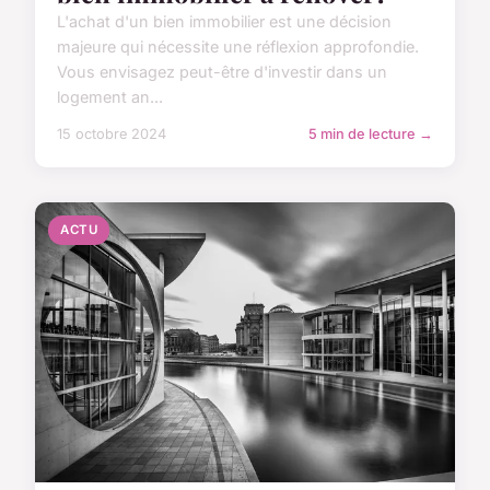
L'achat d'un bien immobilier est une décision
majeure qui nécessite une réflexion approfondie.
Vous envisagez peut-être d'investir dans un
logement an...
15 octobre 2024
5 min de lecture →
ACTU