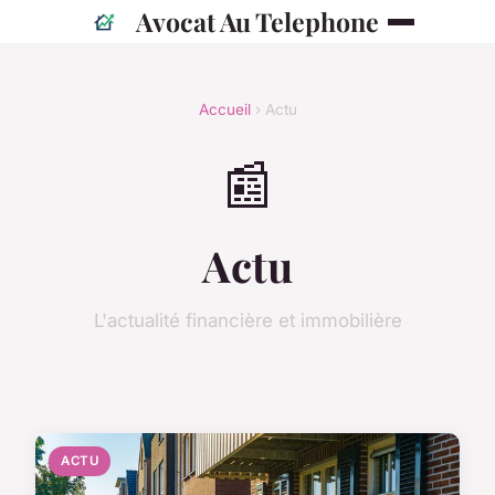
Avocat Au Telephone
Accueil
› Actu
📰
Actu
L'actualité financière et immobilière
ACTU