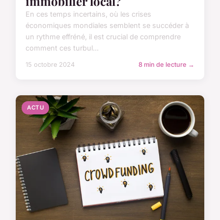
immobilier local?
En ces temps incertains, où les crises
économiques mondiales semblent se succéder à
un rythme effréné, il est crucial de comprendre
comment ces turbul...
15 octobre 2024
8 min de lecture →
ACTU