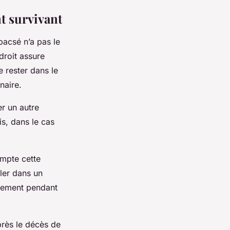
nt survivant
pacsé n’a pas le
droit assure
e rester dans le
naire.
er un autre
is, dans le cas
ompte cette
uler dans un
ogement pendant
après le décès de