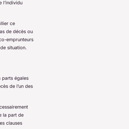
 l’individu
lier ce
cas de décès ou
x co-emprunteurs
de situation.
à parts égales
cès de l’un des
écessairement
e la part de
des clauses