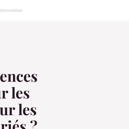
e
Immobilier
uences
r les
ur les
iés ?