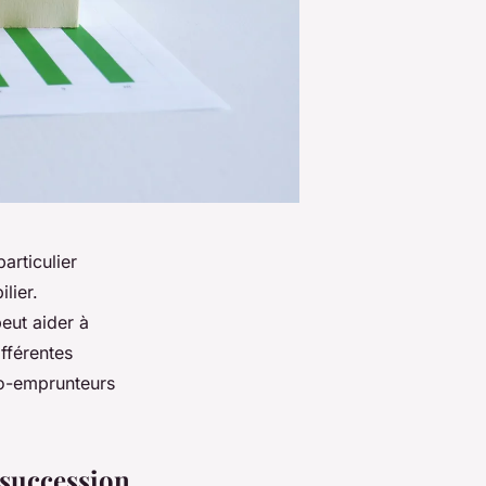
articulier
lier.
eut aider à
ifférentes
co-emprunteurs
 succession