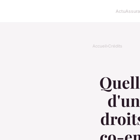
Actu
Assur
Accueil
›
Crédits
Quell
d'un
droit
co-e