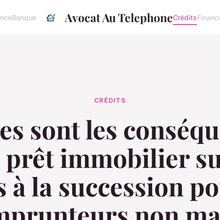
Avocat Au Telephone
ance
Banque
Crédits
Financ
CRÉDITS
es sont les conséq
 prêt immobilier su
s à la succession po
mprunteurs non mar