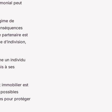
imonial peut
égime de
conséquences
 partenaire est
e d’indivision,
e un individu
is à ses
 immobilier est
 possibles
es pour protéger