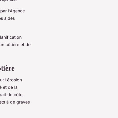
 par l’Agence
es aides
lanification
ion côtière et de
tière
r l’érosion
é et de la
ait de côte.
jets à de graves