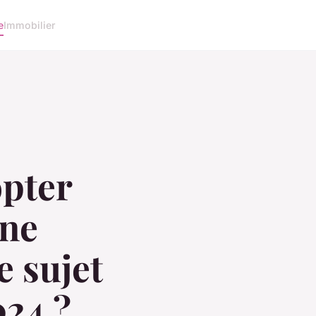
e
Immobilier
opter
une
e sujet
024 ?