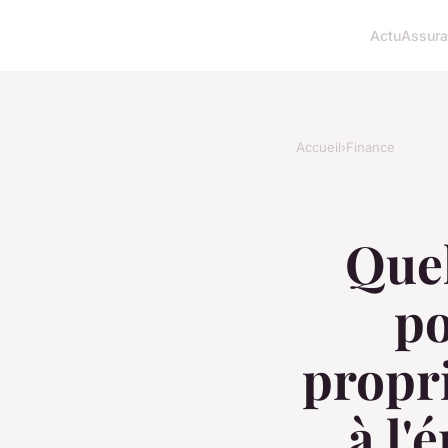
Actu
Assur
Accueil
›
Finance
Quel
po
propri
à l'