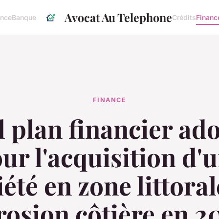
Avocat Au Telephone
ance
Banque
Crédits
Financ
FINANCE
 plan financier ad
ur l'acquisition d'
été en zone littoral
érosion côtière en 2