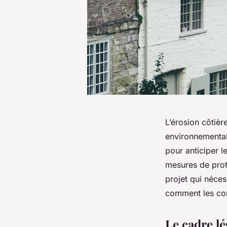
L’érosion côtièr
environnemental 
pour anticiper l
mesures de prote
projet qui néces
comment les com
Le cadre lé