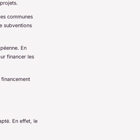
projets.
n des communes
de subventions
opéenne. En
ur financer les
e financement
pté. En effet, le