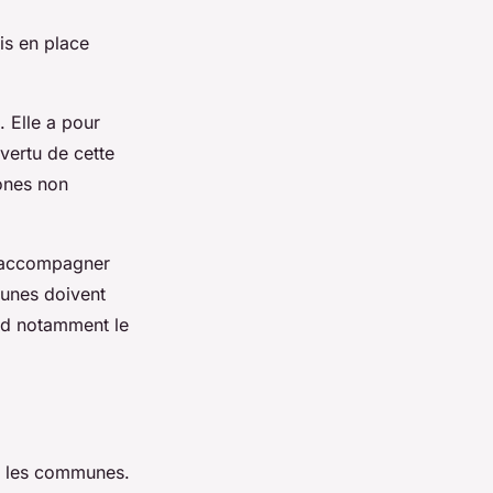
mis en place
. Elle a pour
vertu de cette
ones non
ur accompagner
unes doivent
end notamment le
ur les communes.