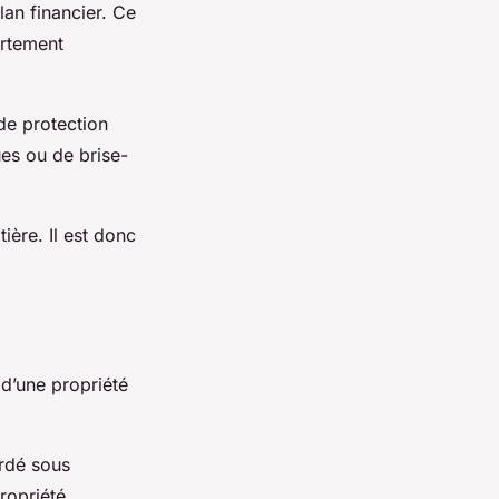
lan financier. Ce
ortement
de protection
ues ou de brise-
ière. Il est donc
 d’une propriété
ordé sous
ropriété.