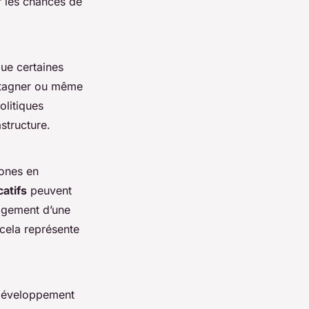
r les chances de
ue certaines
stagner ou même
olitiques
structure.
zones en
atifs
peuvent
agement d’une
 cela représente
 développement