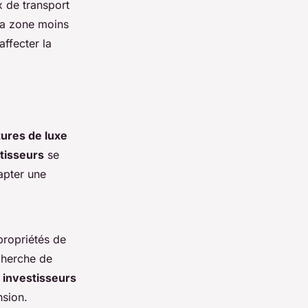
 de transport
la zone moins
affecter la
tures de luxe
tisseurs
se
capter une
ropriétés de
echerche de
s
investisseurs
nsion.