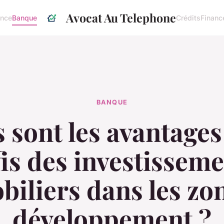
Avocat Au Telephone
ance
Banque
Crédits
Financ
BANQUE
 sont les avantages 
is des investissem
iliers dans les zo
développement ?