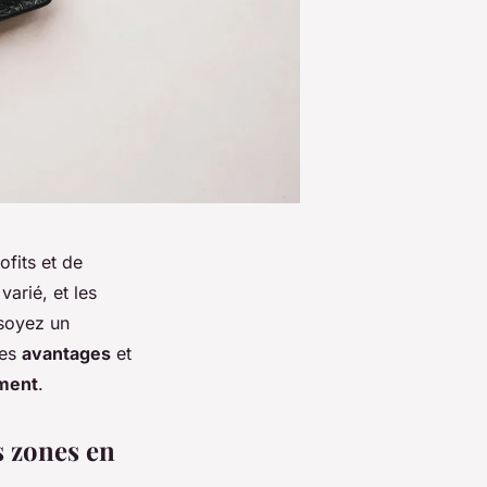
ofits et de
varié, et les
soyez un
les
avantages
et
ement
.
s zones en