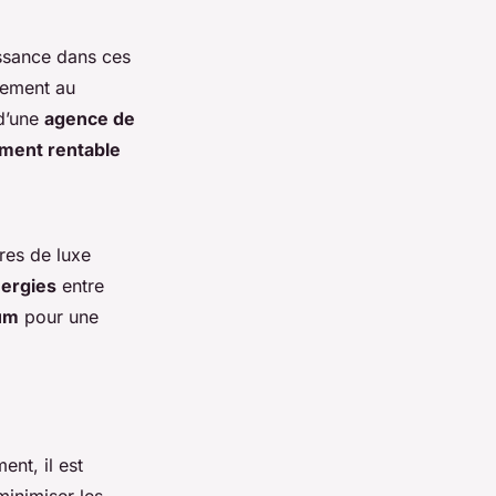
ssance dans ces
lement au
 d’une
agence de
ement rentable
ures de luxe
ergies
entre
um
pour une
nt, il est