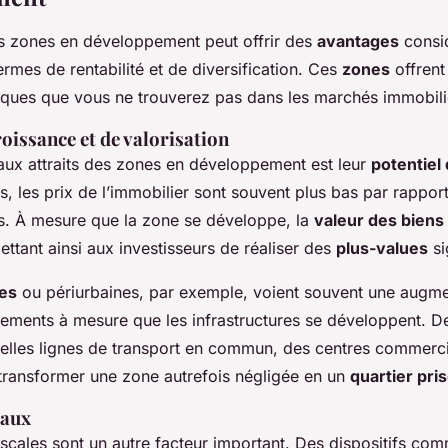
es zones en développement peut offrir des
avantages
consi
mes de rentabilité et de diversification. Ces
zones
offrent
iques que vous ne trouverez pas dans les marchés immobilie
roissance et de valorisation
paux attraits des zones en développement est leur
potentiel
, les prix de l’immobilier sont souvent plus bas par rappor
es. À mesure que la zone se développe, la
valeur des biens
ttant ainsi aux investisseurs de réaliser des
plus-values
si
les
ou périurbaines, par exemple, voient souvent une augme
ments à mesure que les infrastructures se développent. De
lles lignes de transport en commun, des centres commerc
transformer une zone autrefois négligée en un
quartier pri
caux
fiscales sont un autre facteur important. Des dispositifs co