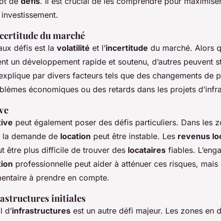
lot de
défis
. Il est crucial de les comprendre pour maximise
 investissement.
incertitude du marché
aux défis est la
volatilité
et l’
incertitude
du marché. Alors q
nt un développement rapide et soutenu, d’autres peuvent 
’explique par divers facteurs tels que des changements de p
oblèmes économiques ou des retards dans les projets d’infra
ve
tive
peut également poser des défis particuliers. Dans les 
 la demande de
location
peut être instable. Les
revenus loc
eut être plus difficile de trouver des
locataires
fiables. L’eng
tion
professionnelle peut aider à atténuer ces risques, mais
entaire à prendre en compte.
structures initiales
l d’
infrastructures
est un autre défi majeur. Les zones en