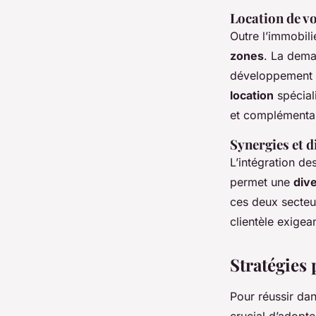
Location de vo
Outre l’immobili
zones
. La dem
développement d
location
spécial
et complémentair
Synergies et d
L’intégration de
permet une
dive
ces deux secteu
clientèle exigea
Stratégies
Pour réussir dan