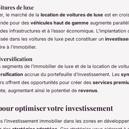
itures de luxe
er, le marché de la
location de voitures de luxe
est en croi
ande pour des
véhicules haut de gamme
augmente parallè
es infrastructures et à l’essor économique. L’implantation
isée dans les voitures de luxe peut constituer un
investiss
e à l’immobilier.
iversification
s segments de l’immobilier de luxe et de la location de voit
rsification
accrue du portefeuille d’investissement. Les
syn
rs offrent des opportunités pour créer des
services premi
nte, augmentant ainsi le potentiel de
revenus
.
 pour optimiser votre investissement
s l’investissement immobilier dans les zones en développeme