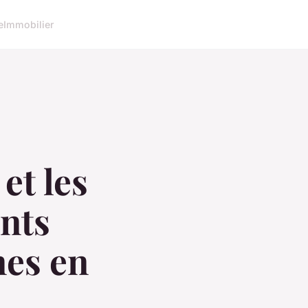
e
Immobilier
et les
ents
nes en