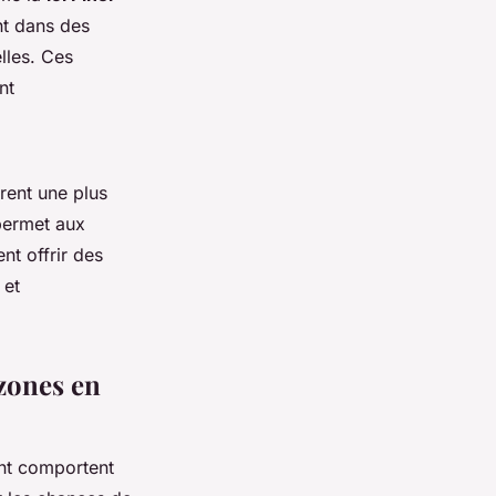
nt dans des
lles. Ces
nt
rent une plus
permet aux
nt offrir des
 et
 zones en
nt comportent