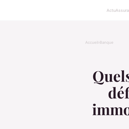
Actu
Assur
Accueil
›
Banque
Quels
déf
immob