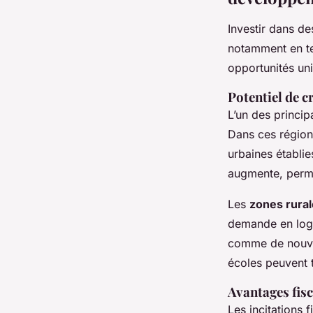
Investir dans d
notamment en ter
opportunités un
Potentiel de c
L’un des princi
Dans ces régions
urbaines établi
augmente, perme
Les
zones rura
demande en loge
comme de nouve
écoles peuvent 
Avantages fis
Les incitations 