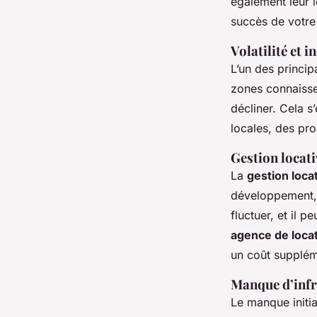
également leur 
succès de votre
Volatilité et 
L’un des princip
zones connaisse
décliner. Cela s
locales, des pr
Gestion locati
La
gestion loca
développement,
fluctuer, et il p
agence de loca
un coût supplém
Manque d’infra
Le manque initia