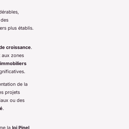
dérables,
 des
rs plus établis.
 de croissance
.
t aux zones
 immobiliers
gnificatives.
ntation de la
s projets
iaux ou des
sé
.
mme la
loi Pinel