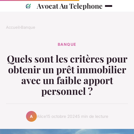
Avocat Au Telephone
Accueil
›
Banque
BANQUE
Quels sont les critères pour
obtenir un prêt immobilier
avec un faible apport
personnel ?
Alice
15 octobre 2024
5 min de lecture
A