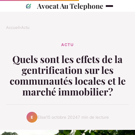
Avocat Au Telephone
Accueil
›
Actu
ACTU
Quels sont les effets de la
gentrification sur les
communautés locales et le
marché immobilier?
Elise
15 octobre 2024
7 min de lecture
E